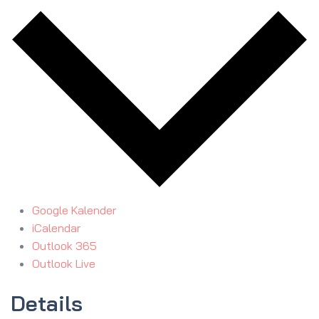
Google Kalender
iCalendar
Outlook 365
Outlook Live
Details