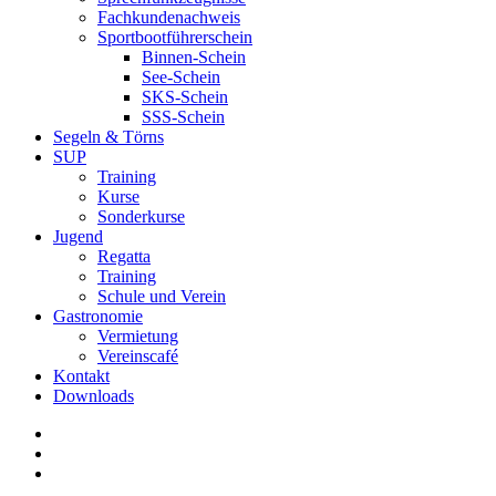
Fachkundenachweis
Sportbootführerschein
Binnen-Schein
See-Schein
SKS-Schein
SSS-Schein
Segeln & Törns
SUP
Training
Kurse
Sonderkurse
Jugend
Regatta
Training
Schule und Verein
Gastronomie
Vermietung
Vereinscafé
Kontakt
Downloads