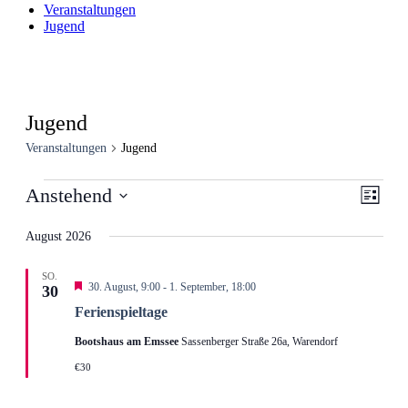
Veranstaltungen
Jugend
Jugend
Veranstaltungen
Jugend
Veranstaltungen
Ansic
Veran
Anstehend
Liste
Ansic
Navig
Datum
Navig
wählen.
August 2026
SO.
Hervorgehoben
30. August, 9:00
-
1. September, 18:00
30
Ferienspieltage
Bootshaus am Emssee
Sassenberger Straße 26a, Warendorf
€30