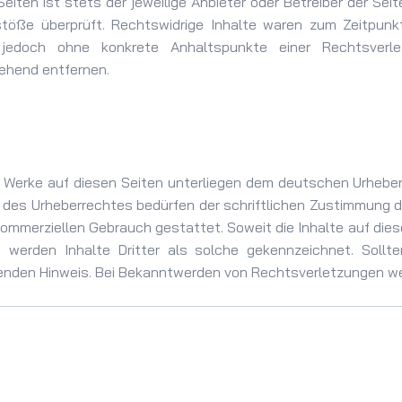
eiten ist stets der jeweilige Anbieter oder Betreiber der Sei
stöße überprüft. Rechtswidrige Inhalte waren zum Zeitpunkt
ist jedoch ohne konkrete Anhaltspunkte einer Rechtsver
ehend entfernen.
d Werke auf diesen Seiten unterliegen dem deutschen Urheberr
 des Urheberrechtes bedürfen der schriftlichen Zustimmung de
 kommerziellen Gebrauch gestattet. Soweit die Inhalte auf die
e werden Inhalte Dritter als solche gekennzeichnet. Sollt
enden Hinweis. Bei Bekanntwerden von Rechtsverletzungen wer