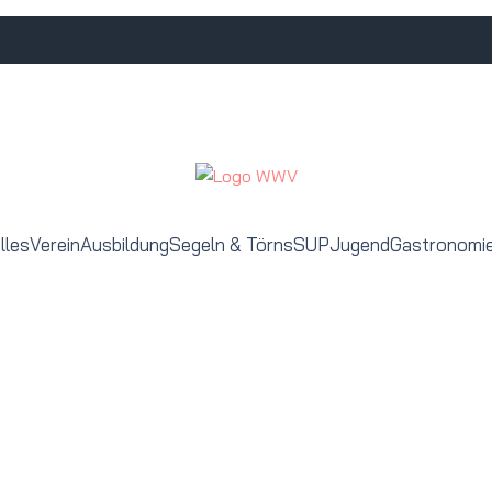
lles
Verein
Ausbildung
Segeln & Törns
SUP
Jugend
Gastronomi