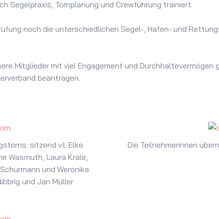
 Segelpraxis, Törnplanung und Crewführung trainiert.
Prüfung noch die unterschiedlichen Segel-, Hafen- und Rett
nsere Mitglieder mit viel Engagement und Durchhaltevermögen 
lerverband beantragen.
törns: sitzend v.l. Elke
Die Teilnehmerinnen übern
ne Wasmuth, Laura Krale,
 Schürmann und Weronika
ibbrig und Jan Müller