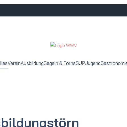
lles
Verein
Ausbildung
Segeln & Törns
SUP
Jugend
Gastronomi
sbildungstörn