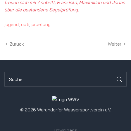
freuen sich mit Annbritt, Franziska, Maximilian und Jorias
über die bestandene Segelprüfung.
jugend
,
opti
,
pruefung
Zurück
Weiter
©
2026 Warendorfer Wassersportverein e.V.
Downloads