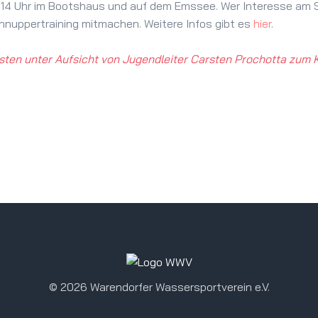
b 14 Uhr im Bootshaus und auf dem Emssee. Wer Interesse am S
nuppertraining mitmachen. Weitere Infos gibt es
hier
.
misten unter Aufsicht von Jugendleiter Carsten Prochotta zum 
©
2026 Warendorfer Wassersportverein e.V.