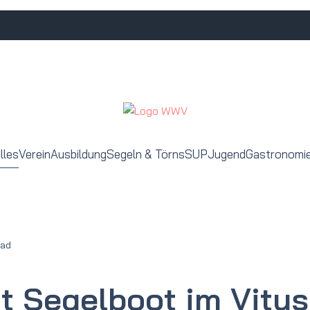
lles
Verein
Ausbildung
Segeln & Törns
SUP
Jugend
Gastronomi
bad
t Segelboot im Vitu