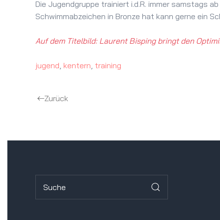
Die Jugendgruppe trainiert i.d.R. immer samstags a
Schwimmabzeichen in Bronze hat kann gerne ein Sch
Auf dem Titelbild: Laurent Bisping bringt den Opti
jugend
,
kentern
,
training
Zurück