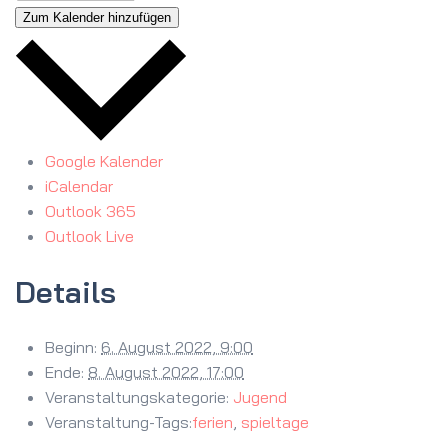
Zum Kalender hinzufügen
Google Kalender
iCalendar
Outlook 365
Outlook Live
Details
Beginn:
6. August 2022, 9:00
Ende:
8. August 2022, 17:00
Veranstaltungskategorie:
Jugend
Veranstaltung-Tags:
ferien
,
spieltage