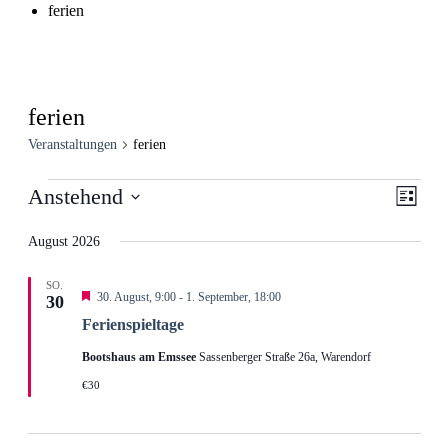
ferien
ferien
Veranstaltungen
ferien
Veranstaltungen
Ansic
Veran
Anstehend
Liste
Ansic
Navig
Datum
Navig
wählen.
August 2026
SO.
Hervorgehoben
30. August, 9:00
-
1. September, 18:00
30
Ferienspieltage
Bootshaus am Emssee
Sassenberger Straße 26a, Warendorf
€30