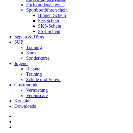
Fachkundenachweis
Sportbootführerschein
Binnen-Schein
See-Schein
SKS-Schein
SSS-Schein
Segeln & Törns
SUP
Training
Kurse
Sonderkurse
Jugend
Regatta
Training
Schule und Verein
Gastronomie
Vermietung
Vereinscafé
Kontakt
Downloads