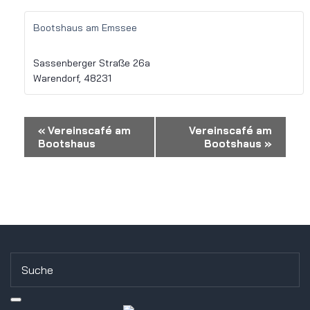
Bootshaus am Emssee
Sassenberger Straße 26a
Warendorf
,
48231
Veranstaltung-
«
Vereinscafé am
Vereinscafé am
Bootshaus
Bootshaus
»
Navigation