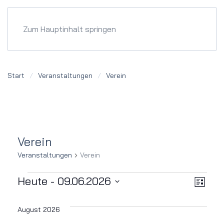
Menü
Zum Hauptinhalt springen
Start
Veranstaltungen
Verein
Verein
Veranstaltungen
Verein
Veranstaltungen
Ver
Ansi
Heute
 - 
09.06.2026
Liste
Datum
Ans
Navi
wählen.
August 2026
Nav