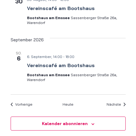
30
Vereinscafé am Bootshaus
Bootshaus am Emssee
Sassenberger Straße 26a,
Warendorf
September 2026
SO.
6. September, 14:00
-
18:00
6
Vereinscafé am Bootshaus
Bootshaus am Emssee
Sassenberger Straße 26a,
Warendorf
Veranstaltungen
Veranst
Vorherige
Heute
Nächste
Kalender abonnieren