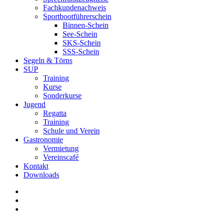
Fachkundenachweis
Sportbootführerschein
Binnen-Schein
See-Schein
SKS-Schein
SSS-Schein
Segeln & Törns
SUP
Training
Kurse
Sonderkurse
Jugend
Regatta
Training
Schule und Verein
Gastronomie
Vermietung
Vereinscafé
Kontakt
Downloads