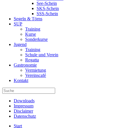
See-Schein
SKS-Schein
SSS-Schein
Segeln & Törns
SUP
Training
Kurse
Sonderkurse
Jugend
Training
Schule und Verein
Regatta
Gastronomie
Vermietung
Vereinscafé
Kontakt
Downloads
Impressum
Disclaimer
Datenschutz
Start