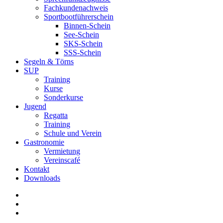
Fachkundenachweis
Sportbootführerschein
Binnen-Schein
See-Schein
SKS-Schein
SSS-Schein
Segeln & Törns
SUP
Training
Kurse
Sonderkurse
Jugend
Regatta
Training
Schule und Verein
Gastronomie
Vermietung
Vereinscafé
Kontakt
Downloads