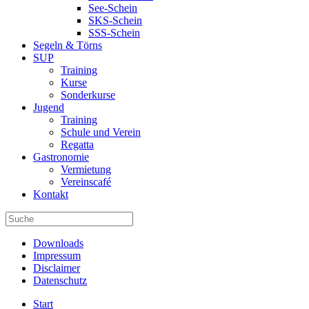
See-Schein
SKS-Schein
SSS-Schein
Segeln & Törns
SUP
Training
Kurse
Sonderkurse
Jugend
Training
Schule und Verein
Regatta
Gastronomie
Vermietung
Vereinscafé
Kontakt
Downloads
Impressum
Disclaimer
Datenschutz
Start