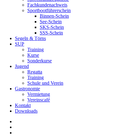
Fachkundenachweis
Sportbootführerschein
Binnen-Schein
See-Schein
SKS-Schein
SSS-Schein
Segeln & Törns
SUP
Training
Kurse
Sonderkurse
Jugend
Regatta
Training
Schule und Verein
Gastronomie
Vermietung
Vereinscafé
Kontakt
Downloads