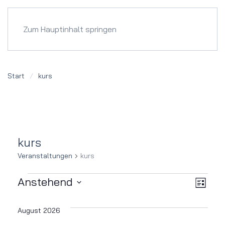
Menü
Zum Hauptinhalt springen
Start
kurs
kurs
Veranstaltungen
kurs
Veranstaltungen
Ver
Ansi
Anstehend
Liste
Datum
Ans
Navi
wählen.
August 2026
Nav