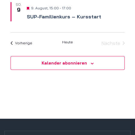
SO.
Hervorgehoben
9. August, 15:00
-
17:00
9
SUP-Familienkurs – Kursstart
Heute
Nächste
Veranstaltungen
Vorherige
Veranstalt
Kalender abonnieren