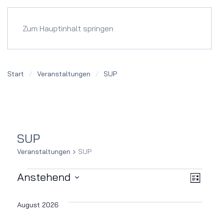
Menü
Zum Hauptinhalt springen
Start
Veranstaltungen
SUP
SUP
Veranstaltungen
SUP
Veranstaltungen
Ver
Ansi
Anstehend
Liste
Datum
Ans
Navi
wählen.
August 2026
Nav