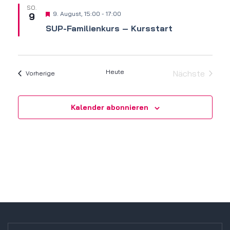
SO.
Hervorgehoben
9. August, 15:00
-
17:00
9
SUP-Familienkurs – Kursstart
Heute
Nächste
Veranstaltungen
Vorherige
Veranstalt
Kalender abonnieren