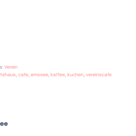
e:
Verein
tshaus
,
cafe
,
emssee
,
kaffee
,
kuchen
,
vereinscafe
see