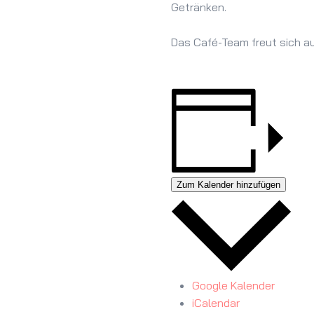
Getränken.
Das Café-Team freut sich a
Zum Kalender hinzufügen
Google Kalender
iCalendar