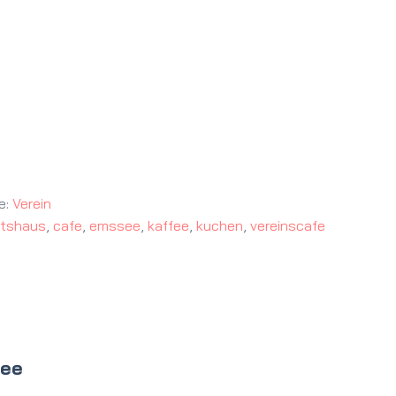
e:
Verein
tshaus
,
cafe
,
emssee
,
kaffee
,
kuchen
,
vereinscafe
see