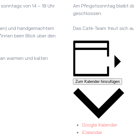
sonntags von 14 – 18 Uhr
Am Pfingstsonntag bleibt d
geschlossen.
Beelen) und handgemachtem
Das Café-Team freut sich a
*innen beim Blick über den
l an warmen und kalten
Zum Kalender hinzufügen
Google Kalender
iCalendar