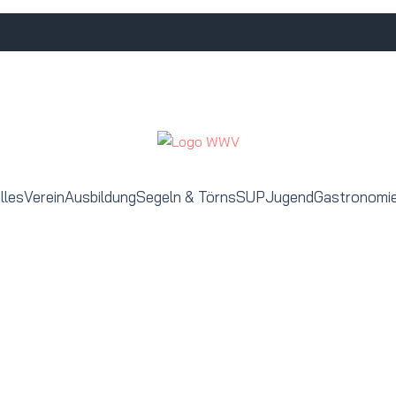
lles
Verein
Ausbildung
Segeln & Törns
SUP
Jugend
Gastronomi