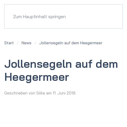
Menü
Zum Hauptinhalt springen
Start
News
Jollen­segeln auf dem Heeger­meer
Jollen­segeln auf dem
Heeger­meer
Geschrieben von
Silke
am
11. Juni 2019
.