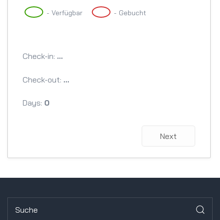
-
Verfügbar
-
Gebucht
Check-in:
...
Check-out:
...
Days:
0
Next