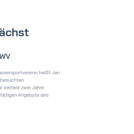
wächst
WWV
assersportvereins heißt Jan
t besuchten
r weitere zwei Jahre
elfältigen Angebote des