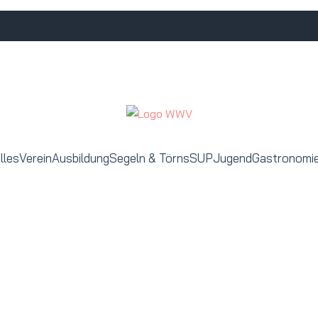
lles
Verein
Ausbildung
Segeln & Törns
SUP
Jugend
Gastronomi