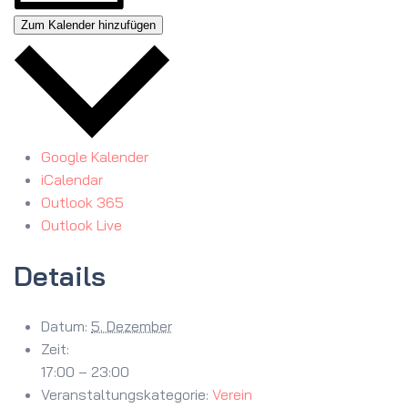
Zum Kalender hinzufügen
Google Kalender
iCalendar
Outlook 365
Outlook Live
Details
Datum:
5. Dezember
Zeit:
17:00 – 23:00
Veranstaltungskategorie:
Verein