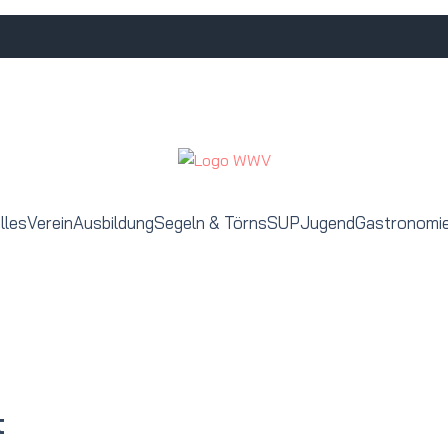
lles
Verein
Ausbildung
Segeln & Törns
SUP
Jugend
Gastronomi
t