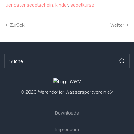
juengstensegelschein
,
kinder
,
segelkurse
Zurück
Weiter
©
2026 Warendorfer Wassersportverein e.V.
Downloads
Impressum