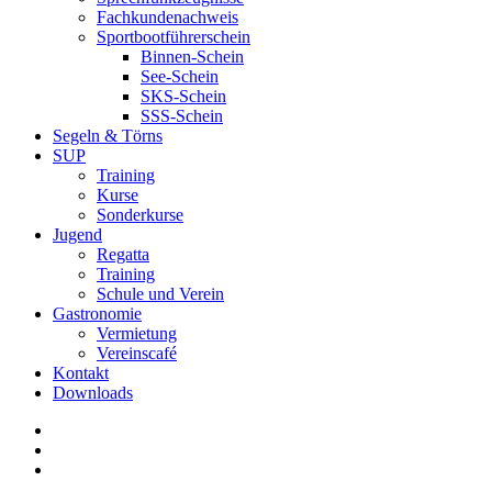
Fachkundenachweis
Sportbootführerschein
Binnen-Schein
See-Schein
SKS-Schein
SSS-Schein
Segeln & Törns
SUP
Training
Kurse
Sonderkurse
Jugend
Regatta
Training
Schule und Verein
Gastronomie
Vermietung
Vereinscafé
Kontakt
Downloads