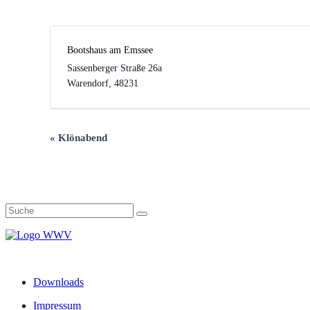
Bootshaus am Emssee
Sassenberger Straße 26a
Warendorf
,
48231
Veranstaltung-
«
Klönabend
Navigation
Downloads
Impressum