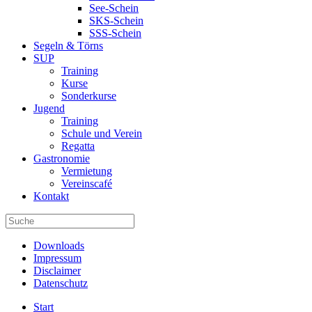
See-Schein
SKS-Schein
SSS-Schein
Segeln & Törns
SUP
Training
Kurse
Sonderkurse
Jugend
Training
Schule und Verein
Regatta
Gastronomie
Vermietung
Vereinscafé
Kontakt
Downloads
Impressum
Disclaimer
Datenschutz
Start