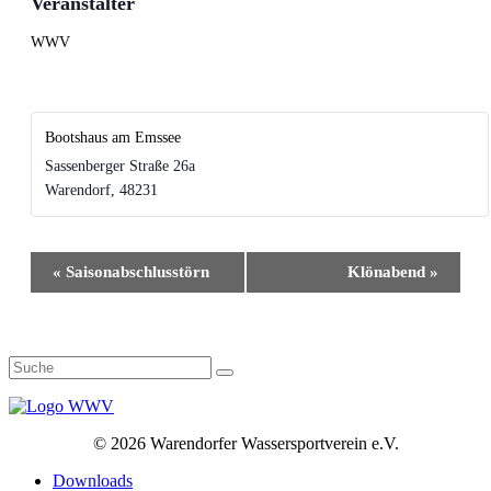
Veranstalter
WWV
Bootshaus am Emssee
Sassenberger Straße 26a
Warendorf
,
48231
Veranstaltung-
«
Saison­­abschluss­­törn
Klönabend
»
Navigation
©
2026 Warendorfer Wassersportverein e.V.
Downloads