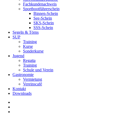
Fachkundenachweis
Sportbootführerschein
Binnen-Schein
See-Schein
SKS-Schein
SSS-Schein
Segeln & Törns
SUP
Training
Kurse
Sonderkurse
Jugend
Regatta
Training
Schule und Verein
Gastronomie
Vermietung
Vereinscafé
Kontakt
Downloads