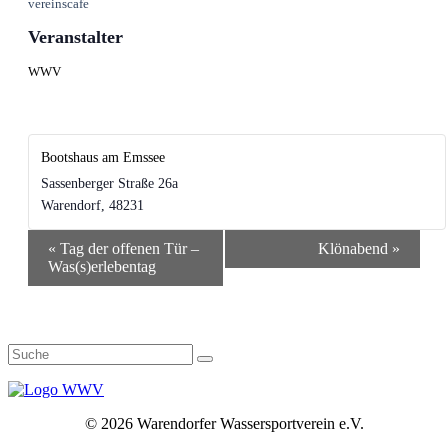
vereinscafe
Veranstalter
WWV
Bootshaus am Emssee
Sassenberger Straße 26a
Warendorf
,
48231
Veranstaltung-
«
Tag der offenen Tür –
Klönabend
»
Navigation
Was(s)erlebentag
©
2026 Warendorfer Wassersportverein e.V.