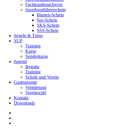
Fachkundenachweis
Sportbootführerschein
Binnen-Schein
See-Schein
SKS-Schein
SSS-Schein
Segeln & Törns
SUP
Training
Kurse
Sonderkurse
Jugend
Regatta
Training
Schule und Verein
Gastronomie
Vermietung
Vereinscafé
Kontakt
Downloads