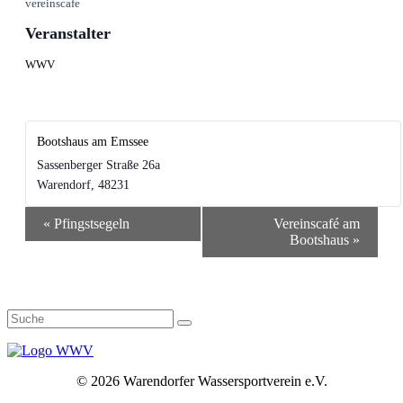
vereinscafe
Veranstalter
WWV
Bootshaus am Emssee
Sassenberger Straße 26a
Warendorf
,
48231
Veranstaltung-
«
Pfingst­segeln
Vereinscafé am
Navigation
Bootshaus
»
©
2026 Warendorfer Wassersportverein e.V.