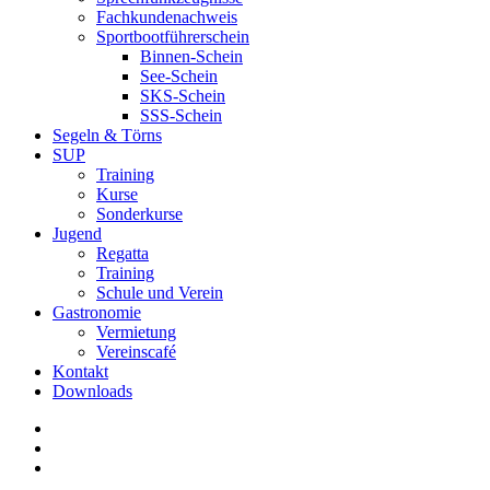
Fachkundenachweis
Sportbootführerschein
Binnen-Schein
See-Schein
SKS-Schein
SSS-Schein
Segeln & Törns
SUP
Training
Kurse
Sonderkurse
Jugend
Regatta
Training
Schule und Verein
Gastronomie
Vermietung
Vereinscafé
Kontakt
Downloads