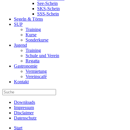
See-Schein
SKS-Schein
SSS-Schein
Segeln & Törns
SUP
Training
Kurse
Sonderkurse
Jugend
Training
Schule und Verein
Regatta
Gastronomie
Vermietung
Vereinscafé
Kontakt
Downloads
Impressum
Disclaimer
Datenschutz
Start