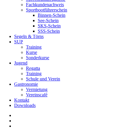
Fachkundenachweis
Sportbootführerschein
Binnen-Schein
See-Schein
SKS-Schein
SSS-Schein
Segeln & Törns
SUP
Training
Kurse
Sonderkurse
Jugend
Regatta
Training
Schule und Verein
Gastronomie
Vermietung
Vereinscafé
Kontakt
Downloads