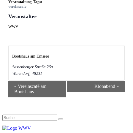
Veranstaltung-Tags:
vereinscafe
Veranstalter
WWV
Bootshaus am Emssee
Sassenberger Straße 26a
Warendorf
,
48231
Veranstaltung-
«
Vereinscafé am
Klönabend
»
Navigation
Bootshaus