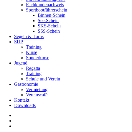
Fachkundenachweis
Sportbootführerschein
Binnen-Schein
See-Schein
SKS-Schein
SSS-Schein
Segeln & Törns
SUP
Training
Kurse
Sonderkurse
Jugend
Regatta
Training
Schule und Verein
Gastronomie
Vermietung
Vereinscafé
Kontakt
Downloads