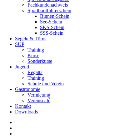
Fachkundenachweis
Sportbootführerschein
Binnen-Schein
See-Schein
SKS-Schein
SSS-Schein
Segeln & Törns
SUP
Training
Kurse
Sonderkurse
Jugend
Regatta
Training
Schule und Verein
Gastronomie
Vermietung
Vereinscafé
Kontakt
Downloads