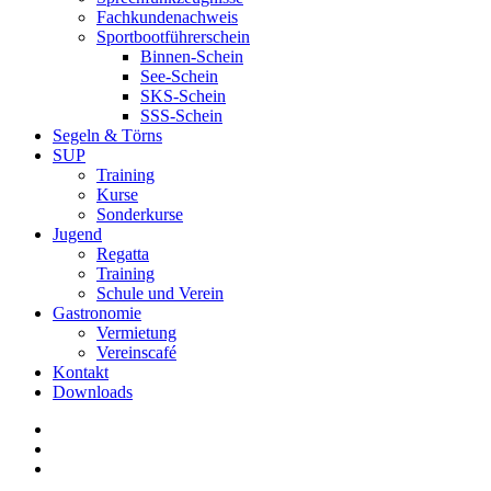
Fachkundenachweis
Sportbootführerschein
Binnen-Schein
See-Schein
SKS-Schein
SSS-Schein
Segeln & Törns
SUP
Training
Kurse
Sonderkurse
Jugend
Regatta
Training
Schule und Verein
Gastronomie
Vermietung
Vereinscafé
Kontakt
Downloads