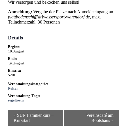
Wir versorgen und bekochen uns selbst!
Anmeldung:
Vergabe der Plätze nach Anmeldeeingang an
plattbodenschiff[ät]wassersport-warendorf.de
, max.
Teilnehmerzahl: 30 Personen
Details
Beginn:
10. August
Ende:
14. August
Eintritt:
520€
Veranstaltungskategorie:
Reisen
Veranstaltung-Tags:
segeltoern
Veranstaltung-
«
SUP-Familienkurs –
Vereinscafé am
Navigation
Kursstart
Bootshaus
»