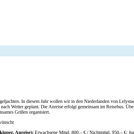
egeljachten. In diesem Jahr wollen wir in den Niederlanden von Lelyst
 nach Wetter geplant. Die Anreise erfolgt gemeinsam im Reisebus. Üb
nsames Grillen organisiert.
wünscht
kipper, Anreise):
Erwachsene Mitgl. 800,– € / Nichtmitgl. 950,– €; Ju