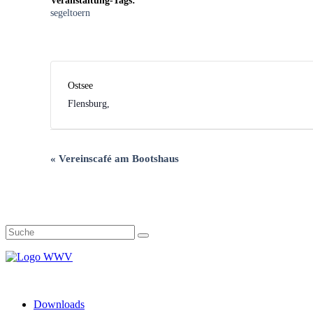
Veranstaltung-Tags:
segeltoern
Ostsee
Flensburg
,
Veranstaltung-
«
Vereinscafé am Bootshaus
Navigation
Downloads