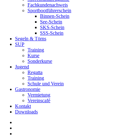
Fachkundenachweis
Sportbootführerschein
Binnen-Schein
See-Schein
SKS-Schein
SSS-Schein
Segeln & Törns
SUP
Training
Kurse
Sonderkurse
Jugend
Regatta
Training
Schule und Verein
Gastronomie
Vermietung
Vereinscafé
Kontakt
Downloads