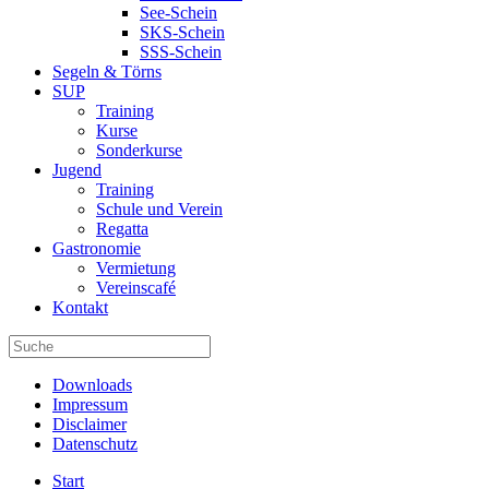
See-Schein
SKS-Schein
SSS-Schein
Segeln & Törns
SUP
Training
Kurse
Sonderkurse
Jugend
Training
Schule und Verein
Regatta
Gastronomie
Vermietung
Vereinscafé
Kontakt
Downloads
Impressum
Disclaimer
Datenschutz
Start