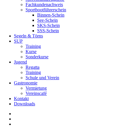
Fachkundenachweis
Sportbootführerschein
Binnen-Schein
See-Schein
SKS-Schein
SSS-Schein
Segeln & Törns
SUP
Training
Kurse
Sonderkurse
Jugend
Regatta
Training
Schule und Verein
Gastronomie
Vermietung
Vereinscafé
Kontakt
Downloads