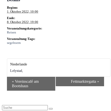
Beginn:
1. Oktober 2022, 10:00
Ende:
8. Oktober 2022, 19:00
Veranstaltungskategorie:
Reisen
Veranstaltung-Tags:
segeltoern
Niederlande
Lelystad
,
Veranstaltung-
«
Vereinscafé am
Fettmarkt­regatta
»
Navigation
Bootshaus