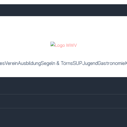
les
Verein
Ausbildung
Segeln & Törns
SUP
Jugend
Gastronomie