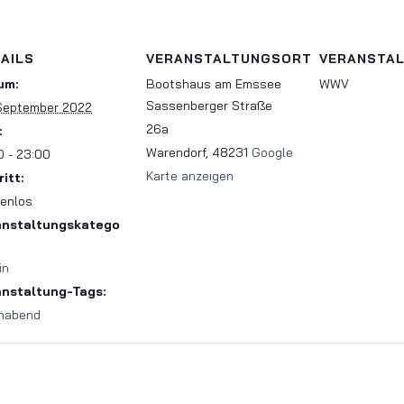
AILS
VERANSTALTUNGSORT
VERANSTA
um:
Bootshaus am Emssee
WWV
Sassenberger Straße
September 2022
26a
:
Warendorf
,
48231
Google
0 - 23:00
Karte anzeigen
ritt:
enlos
anstaltungskatego
in
anstaltung-Tags:
nabend