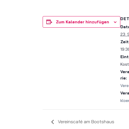
DET
Zum Kalender hinzufügen
Dat
23. 
Zeit
19:3
Eint
Kost
Ver
rie:
Vere
Ver
kloe
Vereinscafé am Bootshaus