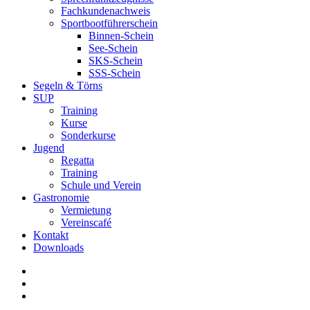
Fachkundenachweis
Sportbootführerschein
Binnen-Schein
See-Schein
SKS-Schein
SSS-Schein
Segeln & Törns
SUP
Training
Kurse
Sonderkurse
Jugend
Regatta
Training
Schule und Verein
Gastronomie
Vermietung
Vereinscafé
Kontakt
Downloads