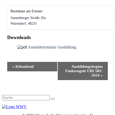
Bootshaus am Emssee
Sassenberger Straße 26a
Warendorf
,
48231
Downloads
Anmeldeformular Ausbildung
Veranstaltung-
«
Klönabend
Ausbildungs­beginn
Navigation
Funkzeugnis UBI SRC
2024
»