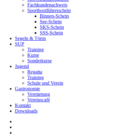
Fachkundenachweis
Sportbootführerschein
Binnen-Schein
See-Schein
SKS-Schein
SSS-Schein
Segeln & Törns
SUP
Training
Kurse
Sonderkurse
Jugend
Regatta
Training
Schule und Verein
Gastronomie
Vermietung
Vereinscafé
Kontakt
Downloads