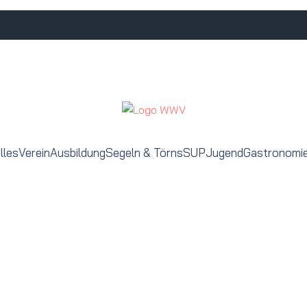
lles
Verein
Ausbildung
Segeln & Törns
SUP
Jugend
Gastronomi