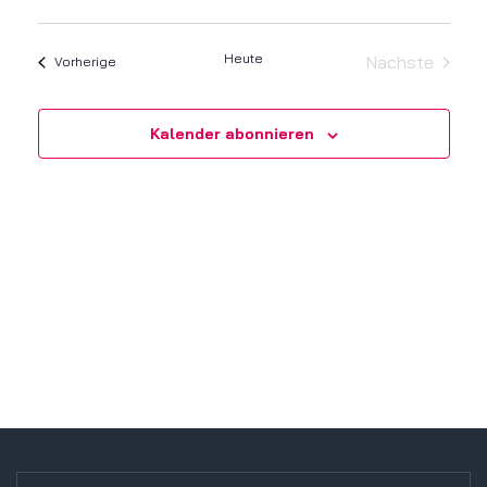
Datum
Ans
Navi
wählen.
Nav
Heute
Nächste
Veranstaltungen
Vorherige
Veranstalt
Kalender abonnieren