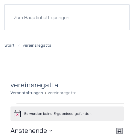
Menü
Zum Hauptinhalt springen
Start
vereinsregatta
vereinsregatta
Veranstaltungen
vereinsregatta
Veranstaltungen
Es wurden keine Ergebnisse gefunden.
Hinweis
Ver
Ansi
Anstehende
Liste