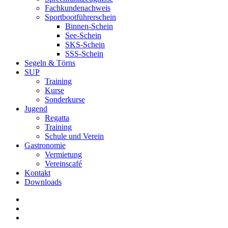
Fachkundenachweis
Sportbootführerschein
Binnen-Schein
See-Schein
SKS-Schein
SSS-Schein
Segeln & Törns
SUP
Training
Kurse
Sonderkurse
Jugend
Regatta
Training
Schule und Verein
Gastronomie
Vermietung
Vereinscafé
Kontakt
Downloads