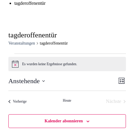
tagderoffenentür
tagderoffenentür
Veranstaltungen
tagderoffenentür
Veranstaltungen
Es wurden keine Ergebnisse gefunden.
Hinweis
Ansic
Veran
Anstehende
Liste
Ansic
Navig
Datum
Navig
wählen.
Heute
Nächste
Veranstaltungen
Vorherige
Veranstalt
Kalender abonnieren