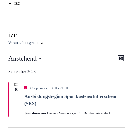
izc
izc
Veranstaltungen
izc
Veranstaltungen
Ansic
Veran
Anstehend
Liste
Ansic
Navig
Datum
Navig
wählen.
September 2026
DI.
Hervorgehoben
8. September, 18:30
-
21:30
8
Ausbildungs­beginn Sportküsten­schifferschein
(SKS)
Bootshaus am Emssee
Sassenberger Straße 26a, Warendorf