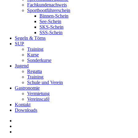
Fachkundenachweis
Sportbootführerschein
Binnen-Schein
See-Schein
SKS-Schein
SSS-Schein
Segeln & Törns
SUP
Training
Kurse
Sonderkurse
Jugend
Regatta
Training
Schule und Verein
Gastronomie
Vermietung
Vereinscafé
Kontakt
Downloads