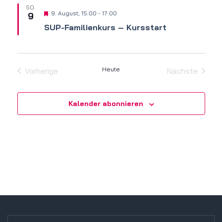
SO.
Hervorgehoben
9. August, 15:00
-
17:00
9
SUP-Familienkurs – Kursstart
Heute
Vorherige
Nächste
Veranstaltungen
Veranstalt
Kalender abonnieren