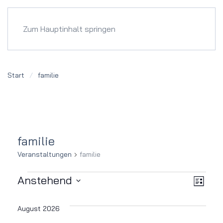
Menü
Zum Hauptinhalt springen
Start
familie
familie
Veranstaltungen
familie
Veranstaltungen
Ver
Ansi
Anstehend
Liste
Datum
Ans
Navi
wählen.
August 2026
Nav