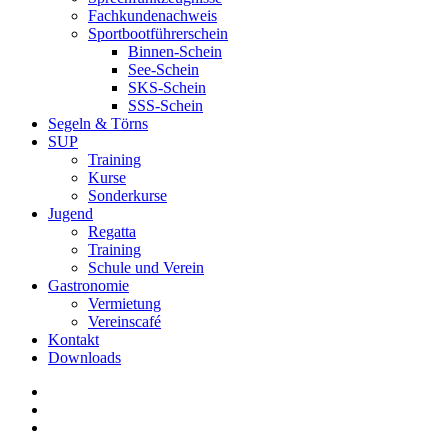
Fachkundenachweis
Sportbootführerschein
Binnen-Schein
See-Schein
SKS-Schein
SSS-Schein
Segeln & Törns
SUP
Training
Kurse
Sonderkurse
Jugend
Regatta
Training
Schule und Verein
Gastronomie
Vermietung
Vereinscafé
Kontakt
Downloads