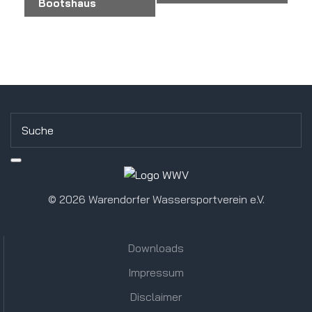
Bootshaus
Navigation
©
2026 Warendorfer Wassersportverein e.V.
Downloads
Impressum
Disclaimer