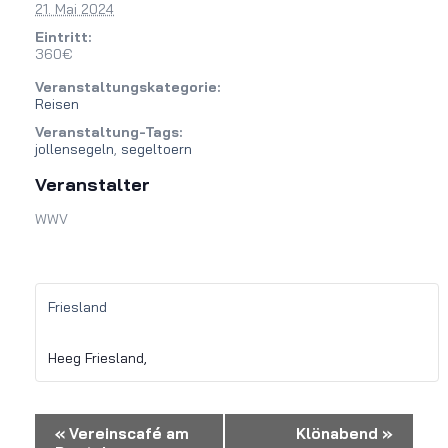
21. Mai 2024
Eintritt:
360€
Veranstaltungskategorie:
Reisen
Veranstaltung-Tags:
jollensegeln
,
segeltoern
Veranstalter
WWV
Friesland
Heeg Friesland
,
Veranstaltung-
«
Vereinscafé am
Klönabend
»