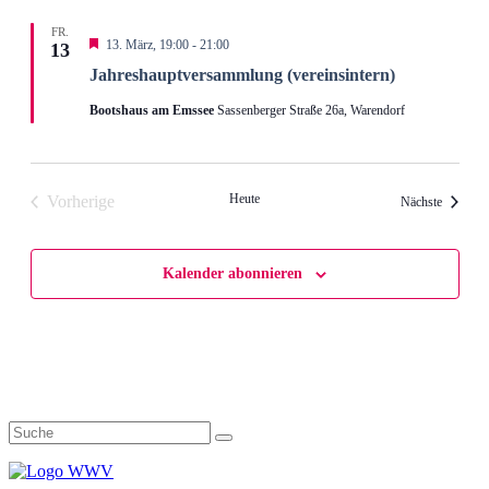
FR.
Hervorgehoben
13. März, 19:00
-
21:00
13
Jahreshaupt­versammlung (vereinsintern)
Bootshaus am Emssee
Sassenberger Straße 26a, Warendorf
Heute
Vorherige
Veransta
Nächste
Veranstaltungen
Kalender abonnieren