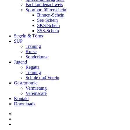
Fachkundenachweis
Sportbootführerschein
Binnen-Schein
See-Schein
SKS-Schein
SSS-Schein
Segeln & Törns
SUP
Training
Kurse
Sonderkurse
Jugend
Regatta
Training
Schule und Verein
Gastronomie
Vermietung
Vereinscafé
Kontakt
Downloads