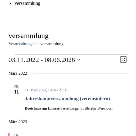
versammlung
versammlung
Veranstaltungen
versammlung
Veranstaltungen
Ansic
Veran
03.11.2022
 - 
08.06.2026
Liste
Ansic
Navig
Datum
Navig
wählen.
März 2022
FR.
11. März 2022, 19:00
-
21:00
11
Jahreshaupt­versammlung (vereinsintern)
Bootshaus am Emssee
Sassenberger Straße 26a, Warendorf
März 2023
FR.