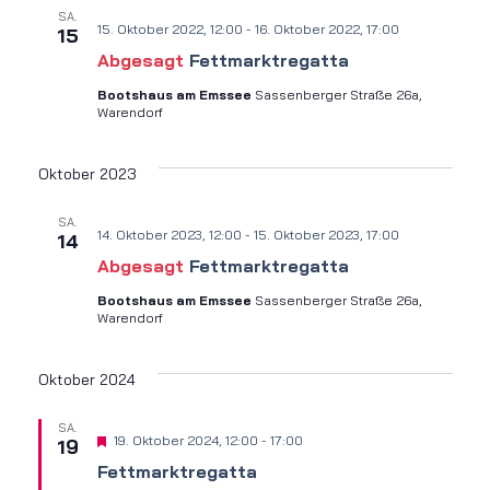
SA.
15. Oktober 2022, 12:00
-
16. Oktober 2022, 17:00
15
Abgesagt
Fettmarkt­regatta
Bootshaus am Emssee
Sassenberger Straße 26a,
Warendorf
Oktober 2023
SA.
14. Oktober 2023, 12:00
-
15. Oktober 2023, 17:00
14
Abgesagt
Fettmarkt­regatta
Bootshaus am Emssee
Sassenberger Straße 26a,
Warendorf
Oktober 2024
SA.
Hervorgehoben
19. Oktober 2024, 12:00
-
17:00
19
Fettmarkt­regatta