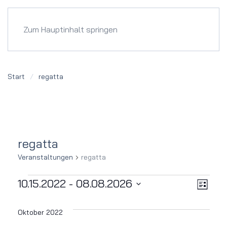
Menü
Zum Hauptinhalt springen
Start
regatta
regatta
Veranstaltungen
regatta
Veranstaltungen
Ver
Ansi
10.15.2022
 - 
08.08.2026
Liste
Datum
Ans
Navi
wählen.
Oktober 2022
Nav