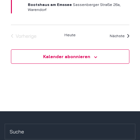
Bootshaus am Emssee
Sassenberger Straße 26a,
Warendorf
Heute
Vorherige
Veranst
Nächste
Veranstaltungen
Kalender abonnieren