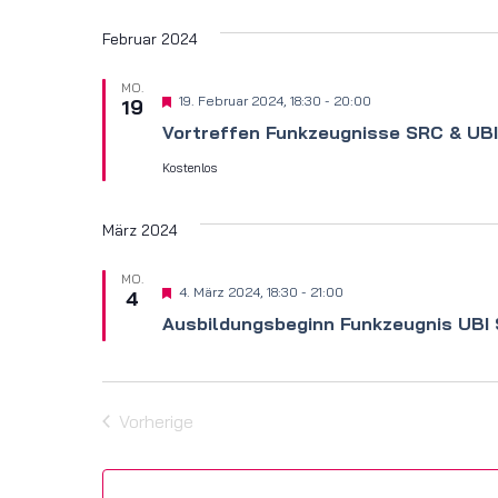
Datum
wählen.
Februar 2024
MO.
Hervorgehoben
19. Februar 2024, 18:30
-
20:00
19
Vortreffen Funkzeugnisse SRC & UBI
Kostenlos
März 2024
MO.
Hervorgehoben
4. März 2024, 18:30
-
21:00
4
Ausbildungs­beginn Funkzeugnis UBI
Vorherige
Veranstaltungen