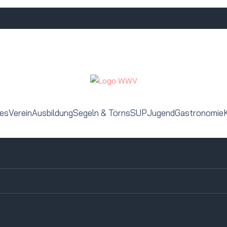
les
Verein
Ausbildung
Segeln & Törns
SUP
Jugend
Gastronomie