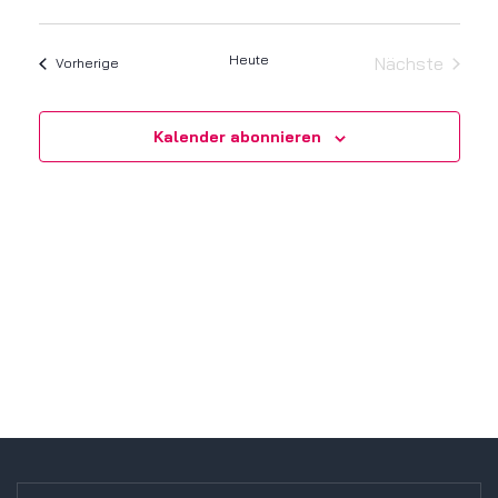
Datum
Ans
Navi
wählen.
Nav
Heute
Nächste
Veranstaltungen
Vorherige
Veranstalt
Kalender abonnieren