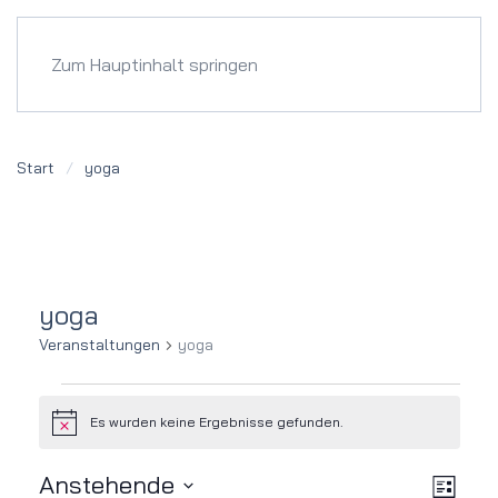
Menü
Zum Hauptinhalt springen
Start
yoga
yoga
Veranstaltungen
yoga
Veranstaltungen
Es wurden keine Ergebnisse gefunden.
Hinweis
Ver
Ansi
Anstehende
Liste