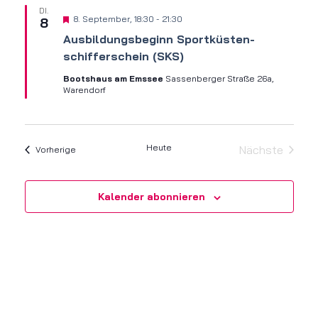
DI.
Hervorgehoben
8. September, 18:30
-
21:30
8
Ausbildungs­beginn Sportküsten­
schifferschein (SKS)
Bootshaus am Emssee
Sassenberger Straße 26a,
Warendorf
Heute
Nächste
Veranstaltungen
Vorherige
Veranstalt
Kalender abonnieren