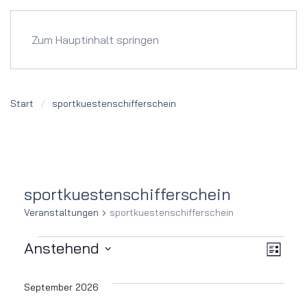
Menü
Zum Hauptinhalt springen
Start
sportkuestenschifferschein
sportkuestenschifferschein
Veranstaltungen
sportkuestenschifferschein
Veranstaltungen
Ver
Ansi
Anstehend
Liste
Datum
Ans
Navi
wählen.
September 2026
Nav