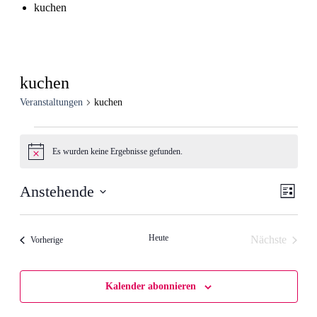
kuchen
kuchen
Veranstaltungen
kuchen
Veranstaltungen
Es wurden keine Ergebnisse gefunden.
Hinweis
Ansic
Veran
Anstehende
Liste
Ansic
Navig
Datum
Navig
wählen.
Heute
Nächste
Veranstaltungen
Vorherige
Veranstalt
Kalender abonnieren