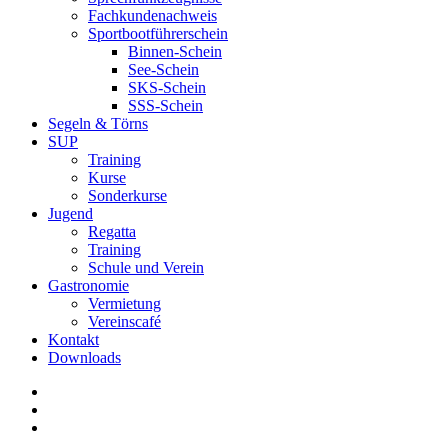
Fachkundenachweis
Sportbootführerschein
Binnen-Schein
See-Schein
SKS-Schein
SSS-Schein
Segeln & Törns
SUP
Training
Kurse
Sonderkurse
Jugend
Regatta
Training
Schule und Verein
Gastronomie
Vermietung
Vereinscafé
Kontakt
Downloads