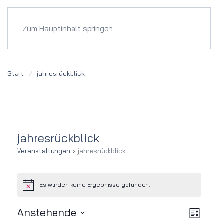
Menü
Zum Hauptinhalt springen
Start
jahresrückblick
jahresrückblick
Veranstaltungen
jahresrückblick
Veranstaltungen
Es wurden keine Ergebnisse gefunden.
Hinweis
Ver
Ansi
Anstehende
Liste