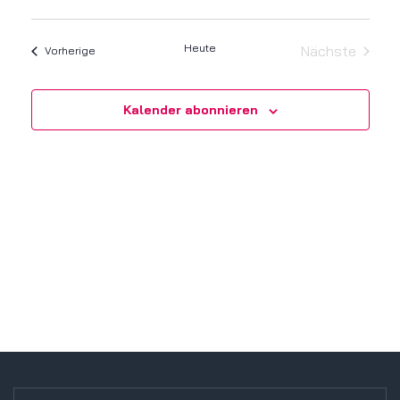
Datum
Ans
Navi
wählen.
Nav
Heute
Nächste
Veranstaltungen
Vorherige
Veranstalt
Kalender abonnieren