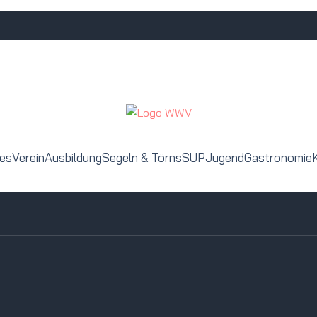
les
Verein
Ausbildung
Segeln & Törns
SUP
Jugend
Gastronomie